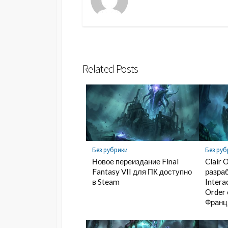
Related Posts
Без рубрики
Без руб
Новое переиздание Final
Clair 
Fantasy VII для ПК доступно
разраб
в Steam
Intera
Order 
Франц