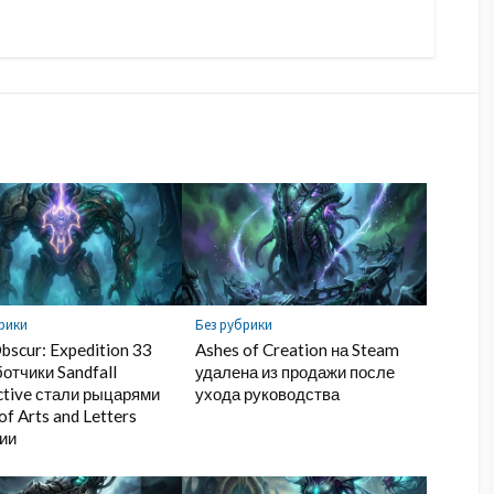
рики
Без рубрики
Obscur: Expedition 33
Ashes of Creation на Steam
отчики Sandfall
удалена из продажи после
ctive стали рыцарями
ухода руководства
of Arts and Letters
ии