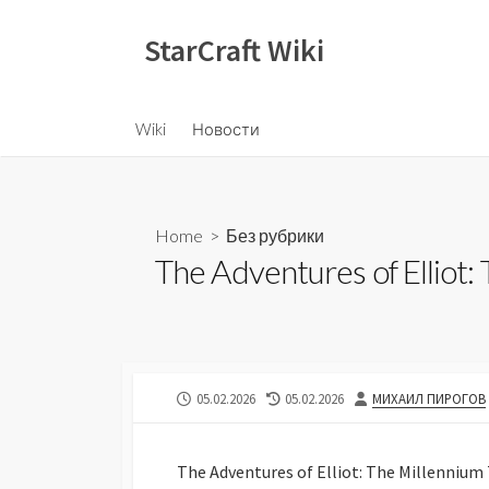
Skip
to
StarCraft Wiki
content
Wiki
Новости
Home
>
Без рубрики
The Adventures of Elliot
PUBLISHED
LAST
AUTHOR
05.02.2026
05.02.2026
МИХАИЛ ПИРОГОВ
DATE
MODIFIED
DATE
The Adventures of Elliot: The Millenniu