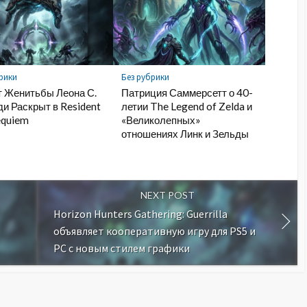
рики
Без рубрики
т Женитьбы Леона С.
Патриция Саммерсетт о 40-
и Раскрыт в Resident
летии The Legend of Zelda и
equiem
«Великолепных»
отношениях Линк и Зельды
NEXT POST
Horizon Hunters Gathering: Guerrilla
объявляет кооперативную игру для PS5 и
PC с новым стилем графики