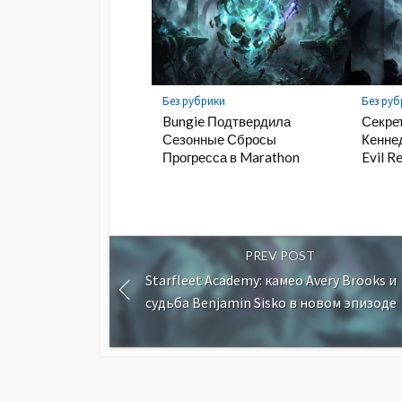
Без рубрики
Без руб
Bungie Подтвердила
Секре
Сезонные Сбросы
Кеннед
Прогресса в Marathon
Evil R
PREV POST
Starfleet Academy: камео Avery Brooks и
судьба Benjamin Sisko в новом эпизоде