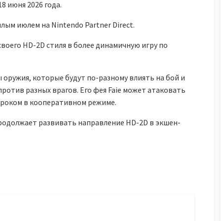
18 июня 2026 года.
ым июлем на Nintendo Partner Direct.
 своего HD-2D стиля в более динамичную игру по
 оружия, которые будут по-разному влиять на бой и
ротив разных врагов. Его фея Faie может атаковать
гроком в кооперативном режиме.
 продолжает развивать направление HD-2D в экшен-