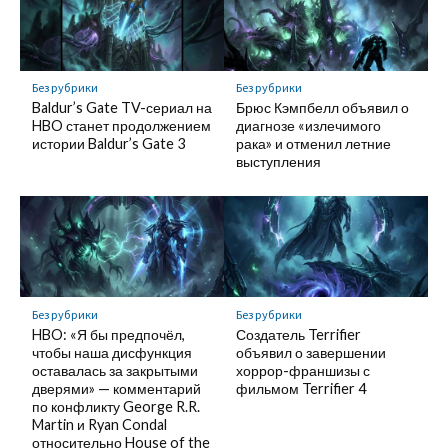
Без рубрики
Без рубрики
Baldur’s Gate TV-сериал на
Брюс Кэмпбелл объявил о
HBO станет продолжением
диагнозе «излечимого
истории Baldur’s Gate 3
рака» и отменил летние
выступления
Без рубрики
Без рубрики
HBO: «Я бы предпочёл,
Создатель Terrifier
чтобы наша дисфункция
объявил о завершении
оставалась за закрытыми
хоррор-франшизы с
дверями» — комментарий
фильмом Terrifier 4
по конфликту George R.R.
Martin и Ryan Condal
относительно House of the