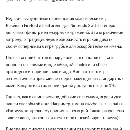
DATE
MODIFIED
DATE
Недавно выпущенные переиздания классических игр
Pokémon FireRed и LeafGreen для Nintendo Switch теперь
включают фильтр нецензурных выражений. Это ограничение
затронуло традиционную возможность игроков давать
своим соперникам в игре грубые или оскорбительные имена.
Пользователи быстро обнаружили, что попытки назвать
оппонента словами вроде «Ass», «Asshole» или «Dick»
приводят к игнорированию ввода. Вместо этого игра
автоматически присваивает персонажу одно из стандартных
имен. Каждое из этих переизданий доступно по цене $20.
Однако, как и со многими подобными системами, игроки уже
нашли способы обхода. Например, имена «azzhole», «asshat» и
«Fartass» по-прежнему принимаются игрой. Также разрешены
такие слова, как «butt» и «arse» (британский вариант «ass»).
Внедрение фильтра является одним из немногих изменений