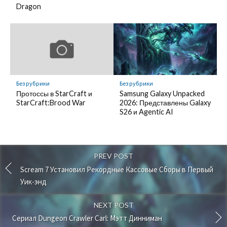
Dragon
Без рубрики
Без рубрики
Протоссы в StarCraft и
Samsung Galaxy Unpacked
StarCraft:Brood War
2026: Представлены Galaxy
S26 и Agentic AI
PREV POST
Scream 7 Установил Рекордные Кассовые Сборы в Первый
Уик-энд
NEXT POST
Сериал Dungeon Crawler Carl: Мэтт Динниман