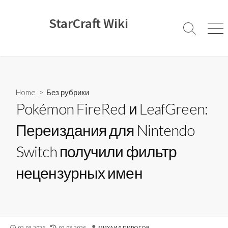
Skip
to
StarCraft Wiki
content
Search
Men
Toggle
Home
>
Без рубрики
Pokémon FireRed и LeafGreen:
Переиздания для Nintendo
Switch получили фильтр
нецензурных имен
PUBLISHED
LAST
AUTHOR
02.03.2026
02.03.2026
МИХАИЛ ПИРОГОВ