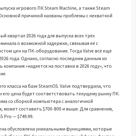
ыпуска игрового ПК Steam Machine, а также Steam
а. Основной причиной названы проблемы с нехваткой
ый квартал 2026 года для выпуска всех трёх
минала о возможной задержке, связывая её с
том цен на ПК-оборудование. Тогда Valve всё ещё
026 года. Однако, согласно последним данным из
рь компания «надеется на поставки в 2026 году», что
ие.
го класса на базе SteamOS. Valve подтвердила, что
и его цена будет соответствовать текущему рынку ПК.
има со сборкой компьютера с аналогичной
, может составить $700-800 и выше. Для сравнения,
5 Pro — $749.99.
цена обусловлена уникальными функциями, которые