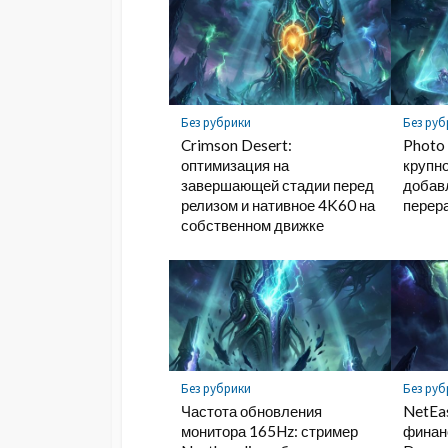
Без рубрики
Без руб
Crimson Desert:
Photo 
оптимизация на
крупн
завершающей стадии перед
добав
релизом и нативное 4K60 на
перер
собственном движке
Без рубрики
Без руб
Частота обновления
NetEa
монитора 165Hz: стример
финан