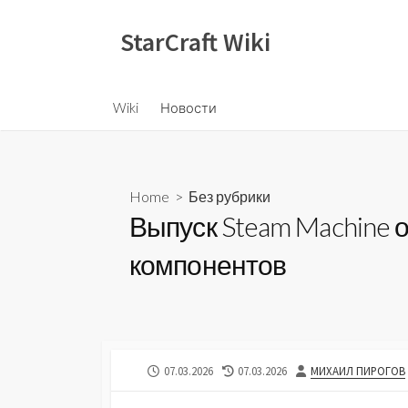
Skip
to
StarCraft Wiki
content
Wiki
Новости
Home
>
Без рубрики
Выпуск Steam Machine о
компонентов
PUBLISHED
LAST
AUTHOR
07.03.2026
07.03.2026
МИХАИЛ ПИРОГОВ
DATE
MODIFIED
DATE