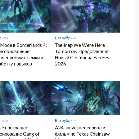
рики
Без рубрики
Mode в Borderlands 4:
Трейлер We Were Here
ое обновление
Tomorrow Представляет
ляет режим съемки и
Новый Сеттинг на Fan Fest
аботку навыков
2026
рики
Без рубрики
se прекращает
A24 запускает сериал и
сирование Gang of
фильм по Texas Chainsaw