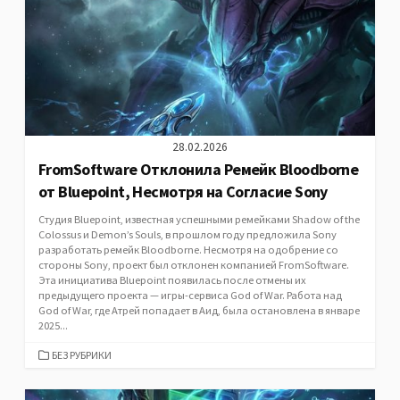
28.02.2026
FromSoftware Отклонила Ремейк Bloodborne
от Bluepoint, Несмотря на Согласие Sony
Студия Bluepoint, известная успешными ремейками Shadow of the
Colossus и Demon’s Souls, в прошлом году предложила Sony
разработать ремейк Bloodborne. Несмотря на одобрение со
стороны Sony, проект был отклонен компанией FromSoftware.
Эта инициатива Bluepoint появилась после отмены их
предыдущего проекта — игры-сервиса God of War. Работа над
God of War, где Атрей попадает в Аид, была остановлена в январе
2025...
CATEGORIES
БЕЗ РУБРИКИ