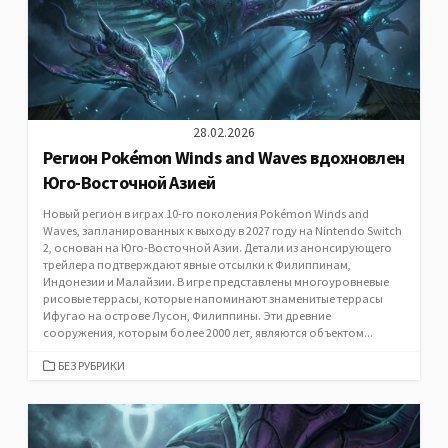
28.02.2026
Регион Pokémon Winds and Waves вдохновлен
Юго-Восточной Азией
Новый регион в играх 10-го поколения Pokémon Winds and
Waves, запланированных к выходу в 2027 году на Nintendo Switch
2, основан на Юго-Восточной Азии. Детали из анонсирующего
трейлера подтверждают явные отсылки к Филиппинам,
Индонезии и Малайзии. В игре представлены многоуровневые
рисовые террасы, которые напоминают знаменитые террасы
Ифугао на острове Лусон, Филиппины. Эти древние
сооружения, которым более 2000 лет, являются объектом...
CATEGORIES
БЕЗ РУБРИКИ