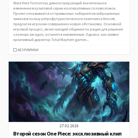
Were Here Tomorrow, демонстрирующий значительное
изменение в культовой серии кооперативных головоломок.
Проект отказывается от привычных лабиринтов заброшенных
замков в пользу ретрофутуристического комплекса Norcek,
предлагая игрокам совершенно новую обстановку. Основной
игровой процесс, включающий общение по рации для решения
сложных загадок, останется неизменным. Однако, как заявил
креативный директор Total Mayhem games...
CATEGORIES
БЕЗ РУБРИКИ
27.02.2026
Второй сезон One Piece: эксклюзивный клип