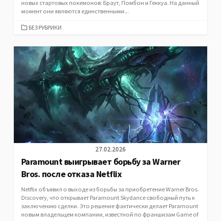
новых стартовых покемонов: Браут, Помбон и Геккуа. На данный
момент они являются единственными...
CATEGORIES
БЕЗ РУБРИКИ
27.02.2026
Paramount выигрывает борьбу за Warner
Bros. после отказа Netflix
Netflix объявил о выходе из борьбы за приобретение Warner Bros.
Discovery, что открывает Paramount Skydance свободный путь к
заключению сделки. Это решение фактически делает Paramount
новым владельцем компании, известной по франшизам Game of