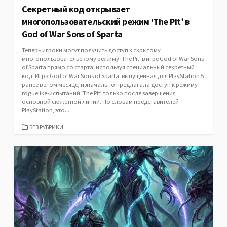
Секретный код открывает
многопользовательский режим ‘The Pit’ в
God of War Sons of Sparta
Теперь игроки могут получить доступ к скрытому
многопользовательскому режиму ‘The Pit’ в игре God of War Sons
of Sparta прямо со старта, используя специальный секретный
код. Игра God of War Sons of Sparta, выпущенная для PlayStation 5
ранее в этом месяце, изначально предлагала доступ к режиму
roguelike-испытаний ‘The Pit’ только после завершения
основной сюжетной линии. По словам представителей
PlayStation, это...
CATEGORIES
БЕЗ РУБРИКИ