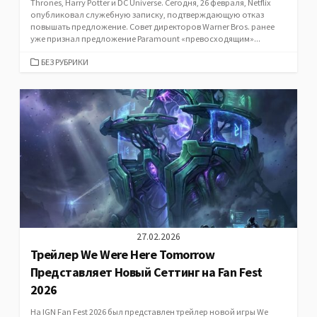
Thrones, Harry Potter и DC Universe. Сегодня, 26 февраля, Netflix
опубликовал служебную записку, подтверждающую отказ
повышать предложение. Совет директоров Warner Bros. ранее
уже признал предложение Paramount «превосходящим»...
CATEGORIES
БЕЗ РУБРИКИ
27.02.2026
Трейлер We Were Here Tomorrow
Представляет Новый Сеттинг на Fan Fest
2026
На IGN Fan Fest 2026 был представлен трейлер новой игры We