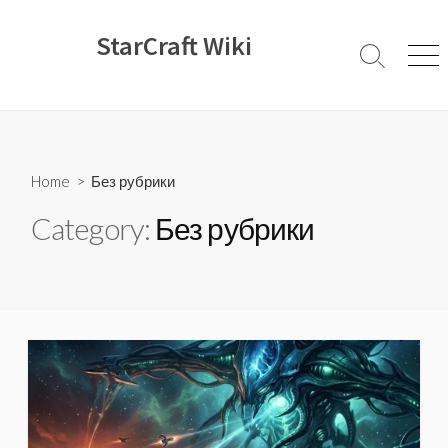
Skip
to
StarCraft Wiki
content
Search
Men
Toggle
Home
> Без рубрики
Category:
Без рубрики