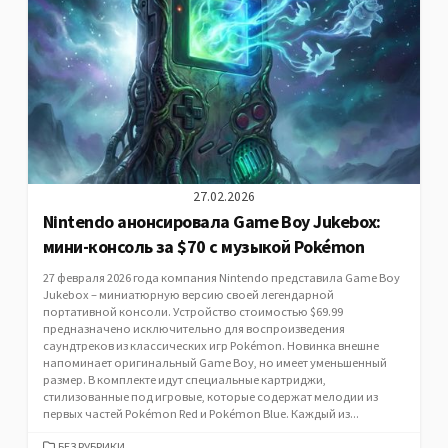
27.02.2026
Nintendo анонсировала Game Boy Jukebox:
мини-консоль за $70 с музыкой Pokémon
27 февраля 2026 года компания Nintendo представила Game Boy
Jukebox – миниатюрную версию своей легендарной
портативной консоли. Устройство стоимостью $69.99
предназначено исключительно для воспроизведения
саундтреков из классических игр Pokémon. Новинка внешне
напоминает оригинальный Game Boy, но имеет уменьшенный
размер. В комплекте идут специальные картриджи,
стилизованные под игровые, которые содержат мелодии из
первых частей Pokémon Red и Pokémon Blue. Каждый из...
CATEGORIES
БЕЗ РУБРИКИ