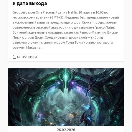
и дата выхода
Второй сезон One Piece выйдет на Netflix 10 марта в 10:00 по
московскому времени (GMT+3). Недавно был представлен новый
эксклюзивный клип из предстоящего шоу. Сюжет продолжения
развернется в опасной акватории под названием Гранд-Лайн.
Зрителей ждут новые локации, такие как Реверс-Маунтин, Виски-
Пик и остров Драм. Среди новых персонажей — гибрид
северного оленя с синим носом Тони Тони Чоппер, которого
озвучит Микаэла...
CATEGORIES
БЕЗ РУБРИКИ
26.02.2026