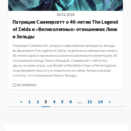
26.02.2026
Патриция Саммерсетт о 40-летии The Legend
of Zelda и «Великолепных» отношениях Линк
и Зельды
Патриция Саммерсетт, актриса озвучивания принцессы Зельды
во франшизе The Legend of Zelda, поделилась своими мыслями о
40-летии серии и прояснила ранее искажённые комментарии об
отношениях между Линк и Зельдой. Саммерсетт, чей голос
звучал в таких играх, как Breath of the Wild и Tears of the Kingdom,
подчёркивает красоту и открытость их связи. Актриса всегда
считала, что отношения Линк и Зельды...
CATEGORIES
БЕЗ РУБРИКИ
Posts
«
1
2
3
4
5
6
…
13
14
»
pagination