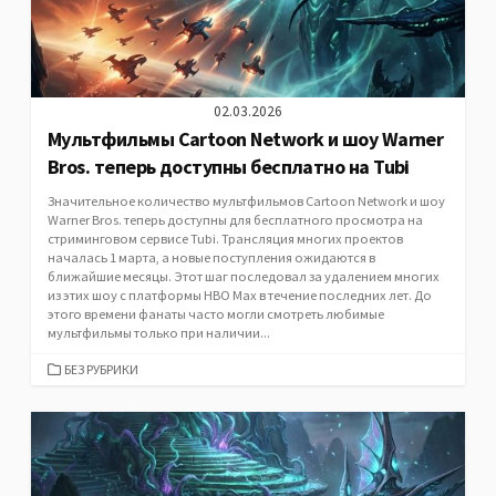
02.03.2026
Мультфильмы Cartoon Network и шоу Warner
Bros. теперь доступны бесплатно на Tubi
Значительное количество мультфильмов Cartoon Network и шоу
Warner Bros. теперь доступны для бесплатного просмотра на
стриминговом сервисе Tubi. Трансляция многих проектов
началась 1 марта, а новые поступления ожидаются в
ближайшие месяцы. Этот шаг последовал за удалением многих
из этих шоу с платформы HBO Max в течение последних лет. До
этого времени фанаты часто могли смотреть любимые
мультфильмы только при наличии...
CATEGORIES
БЕЗ РУБРИКИ