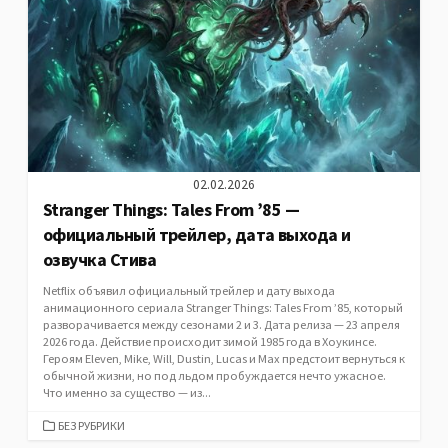
02.02.2026
Stranger Things: Tales From ’85 —
официальный трейлер, дата выхода и
озвучка Стива
Netflix объявил официальный трейлер и дату выхода
анимационного сериала Stranger Things: Tales From ’85, который
разворачивается между сезонами 2 и 3. Дата релиза — 23 апреля
2026 года. Действие происходит зимой 1985 года в Хоукинсе.
Героям Eleven, Mike, Will, Dustin, Lucas и Max предстоит вернуться к
обычной жизни, но под льдом пробуждается нечто ужасное.
Что именно за существо — из...
CATEGORIES
БЕЗ РУБРИКИ