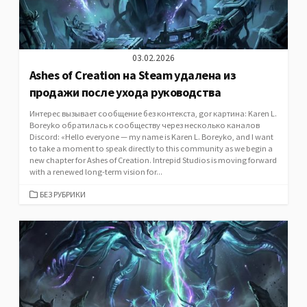
03.02.2026
Ashes of Creation на Steam удалена из
продажи после ухода руководства
Интерес вызывает сообщение без контекста, gor картина: Karen L.
Boreyko обратилась к сообществу через несколько каналов
Discord: «Hello everyone — my name is Karen L. Boreyko, and I want
to take a moment to speak directly to this community as we begin a
new chapter for Ashes of Creation. Intrepid Studios is moving forward
with a renewed long-term vision for...
CATEGORIES
БЕЗ РУБРИКИ