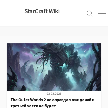
Skip
to
StarCraft Wiki
content
Search
Men
Toggle
03.02.2026
The Outer Worlds 2 не оправдал ожиданий и
третьей части не будет