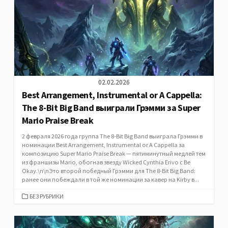
02.02.2026
Best Arrangement, Instrumental or A Cappella:
The 8-Bit Big Band выиграли Грэмми за Super
Mario Praise Break
2 февраля 2026 года группа The 8-Bit Big Band выиграла Грэмми в
номинации Best Arrangement, Instrumental or A Cappella за
композицию Super Mario Praise Break — пятиминутный медлей тем
из франшизы Mario, обогнав звезду Wicked Cynthia Erivo с Be
Okay.\n\nЭто второй победный Грэмми для The 8-Bit Big Band:
ранее они побеждали в той же номинации за кавер на Kirby в...
CATEGORIES
БЕЗ РУБРИКИ