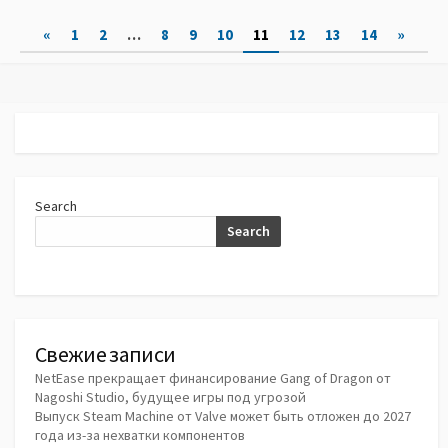
Posts
«
1
2
…
8
9
10
11
12
13
14
»
pagination
Search
Search
Свежие записи
NetEase прекращает финансирование Gang of Dragon от
Nagoshi Studio, будущее игры под угрозой
Выпуск Steam Machine от Valve может быть отложен до 2027
года из-за нехватки компонентов