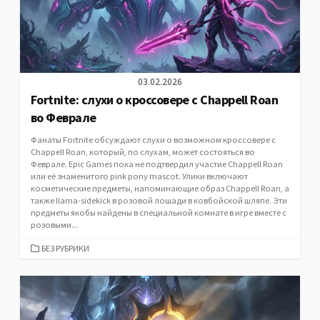
03.02.2026
Fortnite: слухи о кроссовере с Chappell Roan
во Феврале
Фанаты Fortnite обсуждают слухи о возможном кроссовере с
Chappell Roan, который, по слухам, может состояться во
Феврале. Epic Games пока не подтвердил участие Chappell Roan
или её знаменитого pink pony mascot. Улики включают
косметические предметы, напоминающие образ Chappell Roan, а
также llama-sidekick в розовой лошади в ковбойской шляпе. Эти
предметы якобы найдены в специальной комнате в игре вместе с
розовыми...
CATEGORIES
БЕЗ РУБРИКИ