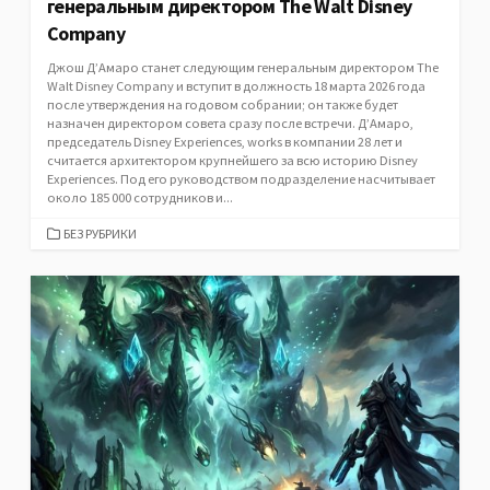
генеральным директором The Walt Disney
Company
Джош Д’Амаро станет следующим генеральным директором The
Walt Disney Company и вступит в должность 18 марта 2026 года
после утверждения на годовом собрании; он также будет
назначен директором совета сразу после встречи. Д’Амаро,
председатель Disney Experiences, works в компании 28 лет и
считается архитектором крупнейшего за всю историю Disney
Experiences. Под его руководством подразделение насчитывает
около 185 000 сотрудников и...
CATEGORIES
БЕЗ РУБРИКИ