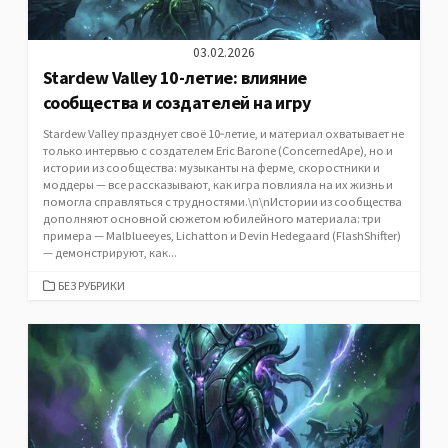
03.02.2026
Stardew Valley 10-летие: влияние
сообщества и создателей на игру
Stardew Valley празднует своё 10‑летие, и материал охватывает не
только интервью с создателем Eric Barone (ConcernedApe), но и
истории из сообщества: музыканты на ферме, скоростники и
моддеры — все рассказывают, как игра повлияла на их жизнь и
помогла справляться с трудностями.\n\nИстории из сообщества
дополняют основной сюжетом юбилейного материала: три
примера — Malblueeyes, Lichatton и Devin Hedegaard (FlashShifter)
— демонстрируют, как...
CATEGORIES
БЕЗ РУБРИКИ