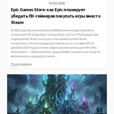
03.02.2026
Epic Games Store: как Epic планирует
убедить ПК‑геймеров покупать игры вместо
Steam
В 2025 году игроки потратили 400 миллионов долларов на
сторонние ПК‑игры в Epic Games Store, что на 57% больше чем
годом ранее. Всего за год на сторонний контент было
потрачено 1,16 миллиарда долларов, рост составил 6%. В
декабре 2025 года магазин зафиксировал рекорд по Monthly
Active Users — 78 миллионов. Средний MAU снизился на 1% до 67
миллионов, а среднесуточное...
CATEGORIES
БЕЗ РУБРИКИ