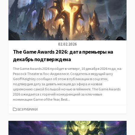
02.02.2026
The Game Awards 2026: дата премьеры на
декабрь подтверждена
The Game Awards 2026 пройдет в четверг, 10 декабря 2026 года, на
Peacock Theater в Лос-Анджелесе. Создатель и ведущий шоу
Geoff Keighley сообщил об этом в публикации в соцсетях,
подтвердив дату за девять месяцев до эфира и назвав
церемонию самой большой ночью в гейминге. The Game Awards
2026 ожидается с горячей конкуренцией за ключевые
номинации Game of the Year, Best...
CATEGORIES
БЕЗ РУБРИКИ