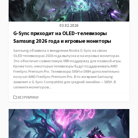
03.02.2026
G-Sync приходит на OLED‑телевизоры
Samsung 2026 года и игровые мониторы
Samsung объявила о внедрении Nvidia G-Sync на своих
OLED‑телевизорах 2026 года выпуска и на игровых мониторах.
Это обеспечит совместимую VRR‑поддержку для плавной игры.
Кроме того, некоторые телевизоры будут поддерживать AMD
FreeSync Premium Pro. Телевизоры S95H и S90H дополнительно
получат AMD FreeSync Premium Pro. В то же время Samsung
заявляет о G-Sync Compatible для средней линейки — S85H. В
сегменте мониторов...
CATEGORIES
БЕЗ РУБРИКИ