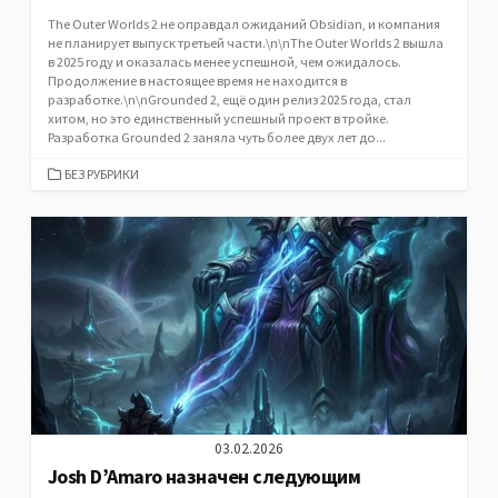
The Outer Worlds 2 не оправдал ожиданий Obsidian, и компания
не планирует выпуск третьей части.\n\nThe Outer Worlds 2 вышла
в 2025 году и оказалась менее успешной, чем ожидалось.
Продолжение в настоящее время не находится в
разработке.\n\nGrounded 2, ещё один релиз 2025 года, стал
хитом, но это единственный успешный проект в тройке.
Разработка Grounded 2 заняла чуть более двух лет до...
CATEGORIES
БЕЗ РУБРИКИ
03.02.2026
Josh D’Amaro назначен следующим